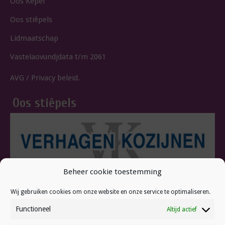
Oos Kepèl
Oos stiêpels
Lidmaatschap
Vastelaovundjdata t/m 2061
AVG / Privacy beleid.
Oos stiêpels
Beheer cookie toestemming
Wij gebruiken cookies om onze website en onze service te optimaliseren.
Functioneel
Altijd actief