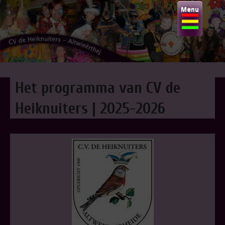
Skip
Menu
to
content
CV DE HEIKNUITERS
Het programma van CV de
Heiknuiters | 2025-2026
Altwieërthei-j