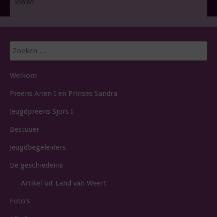
vieren
Zoeken
naar:
Welkom
Preens Arien I en Prinses Sandra
Jeugdpreens Sjors I
Bestuuër
Jeugdbegeleiders
De geschiedenis
Artikel uit Land van Weert
Foto’s