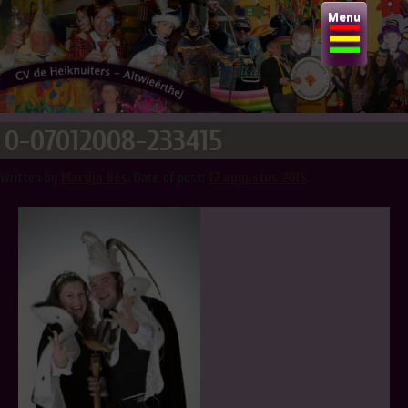
Skip
Menu
to
content
CV DE HEIKNUITERS
0-07012008-233415
Written by
Martijn Bos
.
Date of post:
12 augustus 2015
.
Altwieërthei-j