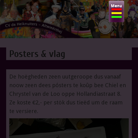
Skip
Menu
to
content
CV DE HEIKNUITERS
Posters & vlag
Altwieërthei-j
De hoëgheden zeen uutgeroope dus vanaaf
noow zeen dees pósters te koûp bee Chiel en
Chrystel van de Loo oppe Hollandiastraat 8.
Ze koste €2,- per stök dus tieëd um de raam
te versiere.