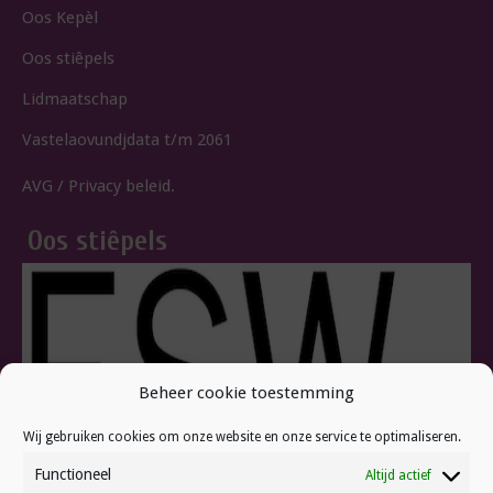
Oos Kepèl
Oos stiêpels
Lidmaatschap
Vastelaovundjdata t/m 2061
AVG / Privacy beleid.
Oos stiêpels
Beheer cookie toestemming
Wij gebruiken cookies om onze website en onze service te optimaliseren.
Functioneel
Altijd actief