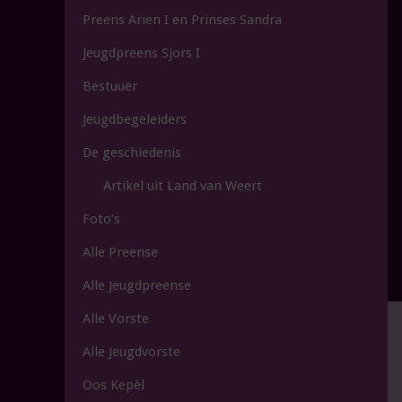
CV DE
Preens Arien I en Prinses Sandra
HEIKNUITERS
Jeugdpreens Sjors I
Bestuuër
Altwieërthei-j
Jeugdbegeleiders
De geschiedenis
Artikel uit Land van Weert
Foto’s
Alle Preense
Alle Jeugdpreense
Alle Vorste
Alle Jeugdvorste
Oos Kepèl