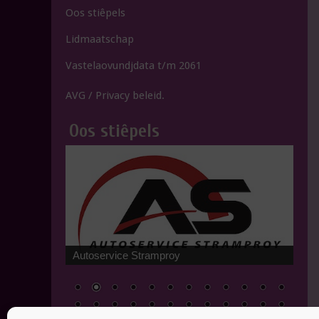
Oos stiêpels
Lidmaatschap
Vastelaovundjdata t/m 2061
AVG / Privacy beleid.
Oos stiêpels
Tuincentrum 't Tunnelke