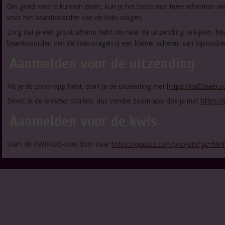
Om goed mee te kunnen doen, kun je het beste met twee schermen wer
voor het beantwoorden van de kwis-vragen.
Zorg dat je een groot scherm hebt om naar de uitzending te kijken, bijv
beantwoorden van de kwis-vragen is een kleiner scherm, van bijvoorbe
Aanmelden voor de uitzending
Als je de zoom-app hebt, start je de uitzending met
https://us02web.
Direct in de browser starten, dus zonder zoom-app doe je met
https:/
Aanmelden voor de kwis
Start de KWINGO-kwis door naar
https://quizizz.com/pro/join?gc=58