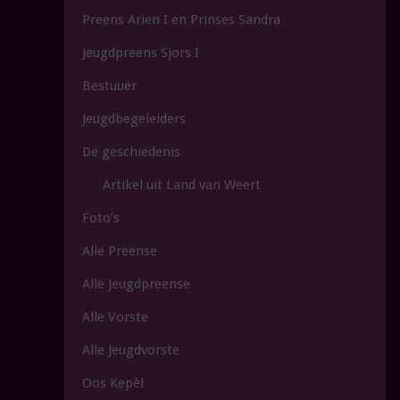
CV DE
Preens Arien I en Prinses Sandra
HEIKNUITERS
Jeugdpreens Sjors I
Bestuuër
Altwieërthei-j
Jeugdbegeleiders
De geschiedenis
Artikel uit Land van Weert
Foto’s
Alle Preense
Alle Jeugdpreense
Alle Vorste
Alle Jeugdvorste
Oos Kepèl