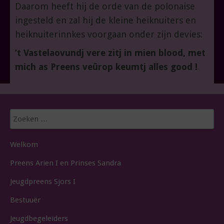
Daarom heeft hij de orde van de polonaise
ingesteld en zal hij de kleine heiknuiters en
heiknuiterinnkes voorgaan onder zijn devies:
’t Vastelaovundj vere zitj in mien blood, met
mich as Preens veûrop keumtj alles good !
Zoeken
naar:
Welkom
Preens Arien I en Prinses Sandra
Jeugdpreens Sjors I
Bestuuër
Jeugdbegeleiders