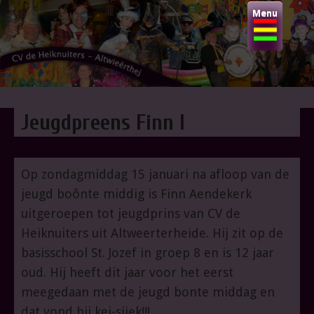
Skip
Menu
to
content
CV DE HEIKNUITERS
Jeugdpreens Finn I
Altwieërthei-j
Op zondagmiddag 15 januari na afloop van de
jeugd boônte middig is Finn Aendekerk
uitgeroepen tot jeugdprins van CV de
Heiknuiters uit Altweerterheide. Hij zit op de
basisschool St. Jozef in groep 8 en is 12 jaar
oud. Hij heeft dit jaar voor het eerst
meegedaan met de jeugd bonte middag en
dat vond hij kei-sjiek!!!