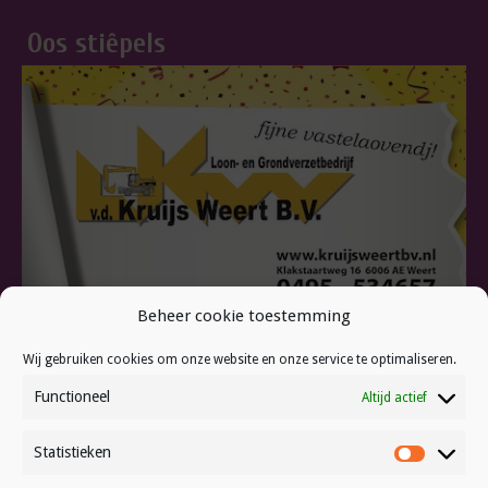
Oos stiêpels
Beheer cookie toestemming
Wij gebruiken cookies om onze website en onze service te optimaliseren.
Van de Kruijs Weert
Functioneel
Altijd actief
Statistieken
Statistie