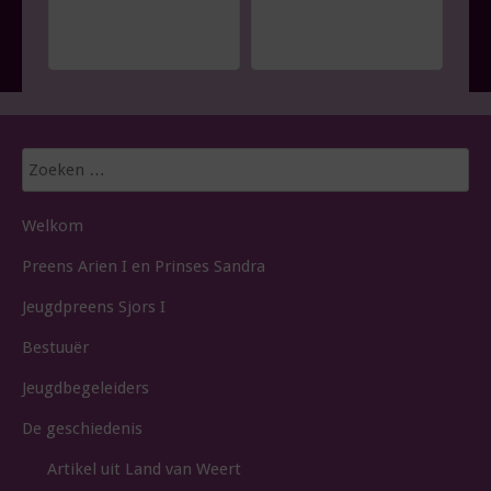
Zoeken
naar:
Welkom
Preens Arien I en Prinses Sandra
Jeugdpreens Sjors I
Bestuuër
Jeugdbegeleiders
De geschiedenis
Artikel uit Land van Weert