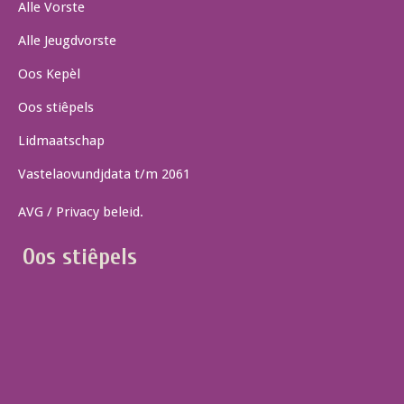
Alle Vorste
Alle Jeugdvorste
Oos Kepèl
Oos stiêpels
Lidmaatschap
Vastelaovundjdata t/m 2061
AVG / Privacy beleid.
Oos stiêpels
Multisign